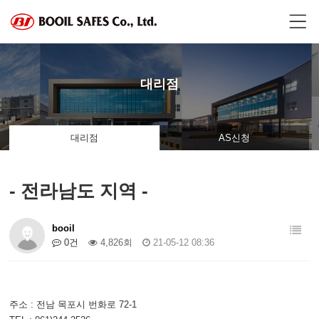
대리점
대리점
AS신청
- 전라남도 지역 -
booil
0건
4,826회
21-05-12 08:36
주소 : 전남 목포시 번화로 72-1