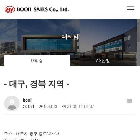
대리점
대리점
AS신청
- 대구, 경북 지역 -
booil
0건
5,331회
21-05-12 08:37
주소 : 대구시 중구 종로1가 40