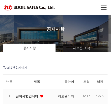
공지사항
공지사항
새로운 소식
Total 1건
1 페이지
번호
제목
글쓴이
조회
날짜
1
공지사항입니다.
최고관리자
6417
12-05