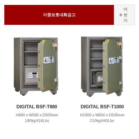
더
이중보호내화금고
보
기
DIGITAL BSF-T880
DIGITAL BSF-T1000
H880 x W590 x D505mm
H1000 x W600 x D530mm
190kg/418Lbs
210kg/440Lbs