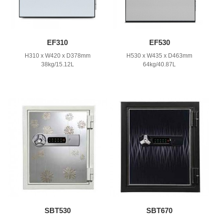
EF310
EF530
H310 x W420 x D378mm
H530 x W435 x D463mm
38kg/15.12L
64kg/40.87L
SBT530
SBT670