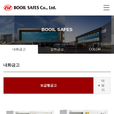
BOOIL SAFES
내화금고
강력금고
COLOR
내화금고
더
보급형금고
보
기