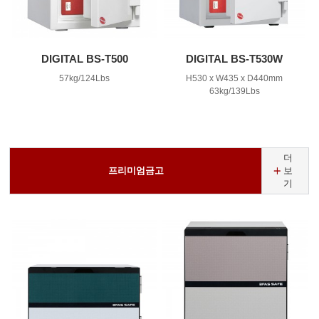
DIGITAL BS-T500
DIGITAL BS-T530W
57kg/124Lbs
H530 x W435 x D440mm
63kg/139Lbs
더
프리미엄금고
보
기