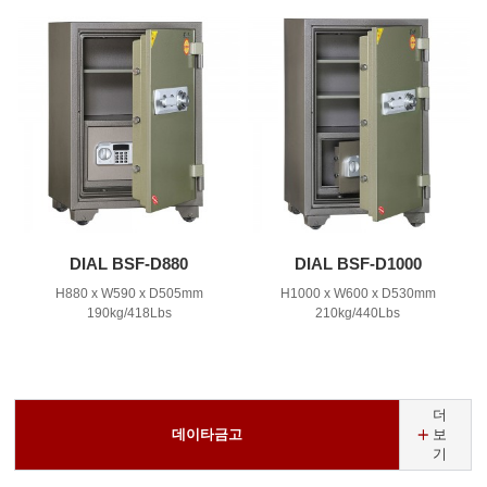
DIAL BSF-D880
DIAL BSF-D1000
H880 x W590 x D505mm
H1000 x W600 x D530mm
190kg/418Lbs
210kg/440Lbs
더
데이타금고
보
기