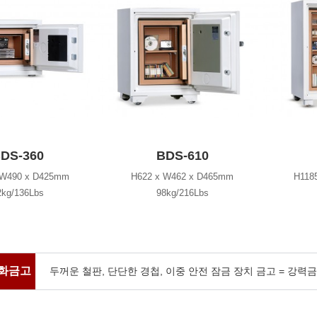
DS-360
BDS-610
 W490 x D425mm
H622 x W462 x D465mm
H118
2kg/136Lbs
98kg/216Lbs
화금고
두꺼운 철판, 단단한 경첩, 이중 안전 잠금 장치 금고 = 강력