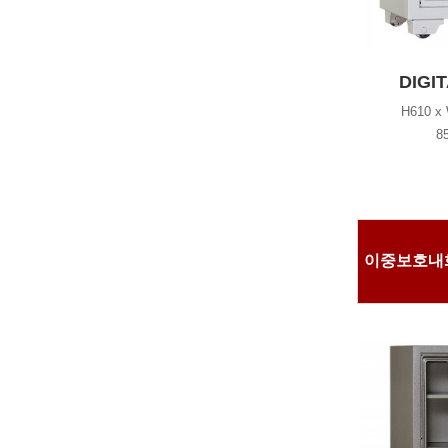
DIGI
H610 x
8
이중보호내