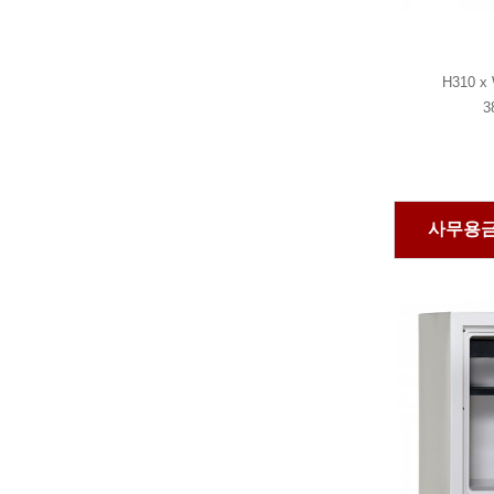
H310 x
3
사무용