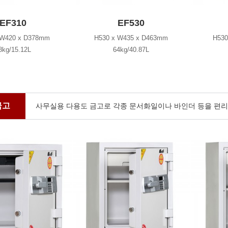
EF310
EF530
 W420 x D378mm
H530 x W435 x D463mm
H530
8kg/15.12L
64kg/40.87L
금고
사무실용 다용도 금고로 각종 문서화일이나 바인더 등을 편리