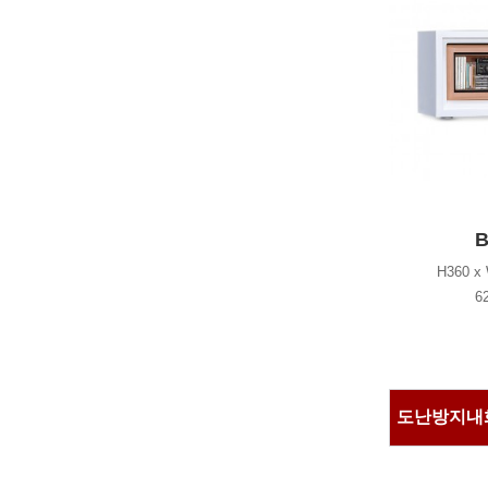
B
H360 x
6
도난방지내