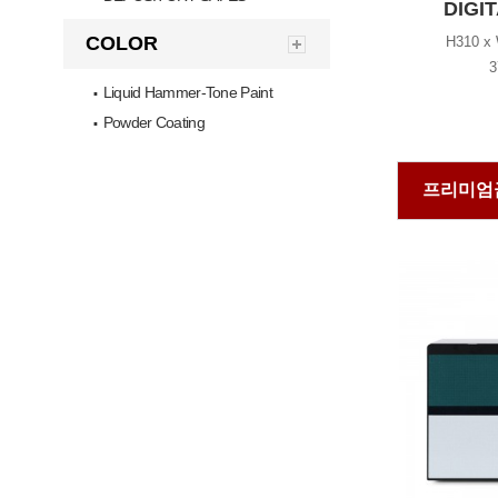
DIGI
COLOR
H310 x
3
Liquid Hammer-Tone Paint
▪
Powder Coating
▪
프리미엄