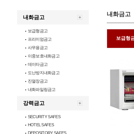
내화금고
내화금고
보급형금고
▪
보급형
프리미엄금고
▪
사무용금고
▪
이중보호내화금고
▪
데이타금고
▪
도난방지내화금고
▪
진열장금고
▪
내화파일링금고
▪
강력금고
SECURITY SAFES
▪
HOTEL SAFES
▪
DEPOSITORY SAFES
▪