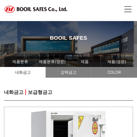
BOOIL SAFES
제품분류
제품분류(영문)
제품
제품(영문)
내화금고
강력금고
COLOR
내화금고
|
보급형금고