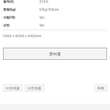
용적(ℓ)
27.51L
중량(kg)
57kg/124Lbs
서랍(개)
1pc
선반
1pc
H500 x W350 x D425mm
준비중
이전제품
이전제품
목록