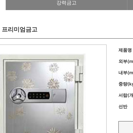
강력금고
|
프리미엄금고
제품명
외부(m
내부(m
중량(k
서랍(개
선반