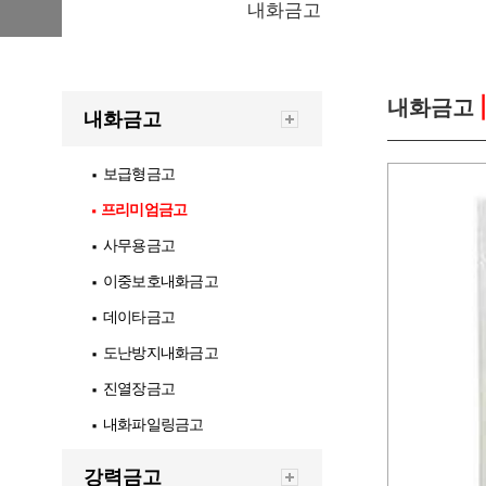
내화금고
내화금고
내화금고
보급형금고
▪
프리미엄금고
▪
사무용금고
▪
이중보호내화금고
▪
데이타금고
▪
도난방지내화금고
▪
진열장금고
▪
내화파일링금고
▪
강력금고