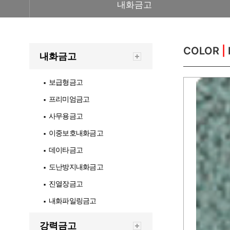
내화금고
COLOR
|
내화금고
보급형금고
▪
프리미엄금고
▪
사무용금고
▪
이중보호내화금고
▪
데이타금고
▪
도난방지내화금고
▪
진열장금고
▪
내화파일링금고
▪
강력금고