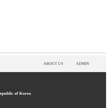
ABOUT US
|
ADMIN
epublic of Korea